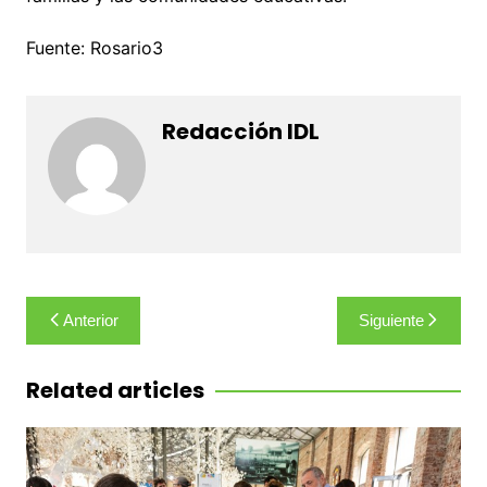
Fuente: Rosario3
Redacción IDL
Navegación
Anterior
Siguiente
de
entradas
Related articles