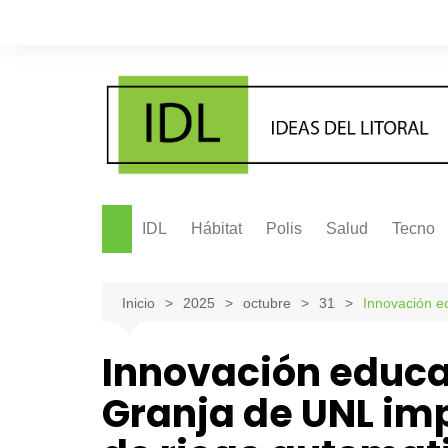
Saltar
al
contenido
IDL
Hábitat
Polis
Salud
Tecno
Inicio
2025
octubre
31
Innovación e
Innovación educat
Granja de UNL im