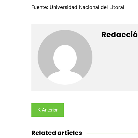
Fuente: Universidad Nacional del Litoral
Redacció
Navegación
Anterior
de
entradas
Related articles