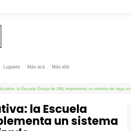
Lugares
Más acá
Más allá
Nacionales
Más Allá
Internacionales
ducativa: la Escuela Granja de UNL implementa un sistema de riego a
Más allá
iva: la Escuela
plementa un sistema