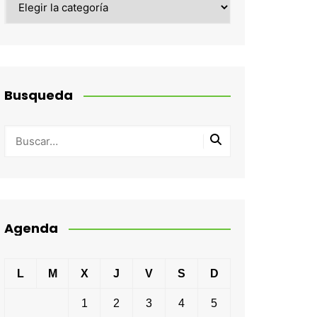
Busqueda
Agenda
L
M
X
J
V
S
D
1
2
3
4
5