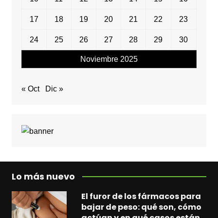
17
18
19
20
21
22
23
24
25
26
27
28
29
30
Noviembre 2025
« Oct
Dic »
Lo más nuevo
El furor de los fármacos para
bajar de peso: qué son, cómo
actúan y en qué casos están