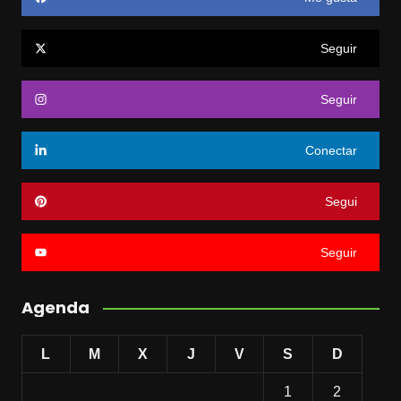
Seguir
Seguir
Conectar
Segui
Seguir
Agenda
L
M
X
J
V
S
D
1
2