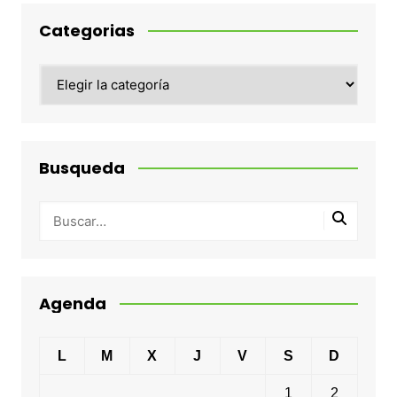
Categorias
Categorias
Busqueda
Agenda
L
M
X
J
V
S
D
1
2