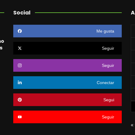
Social
A
Me gusta
mo
s
Seguir
Seguir
o
Conectar
Segui
Seguir
«