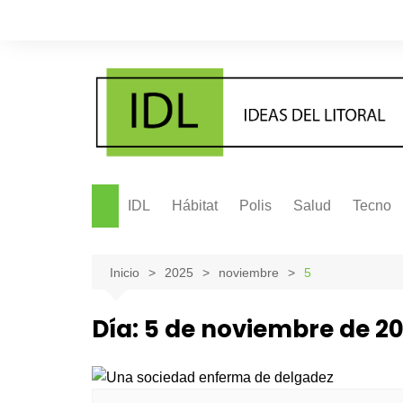
Saltar
al
contenido
IDL
Hábitat
Polis
Salud
Tecno
Inicio
2025
noviembre
5
Día:
5 de noviembre de 2