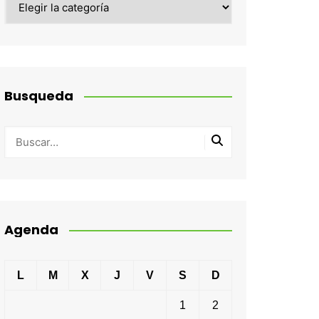
Busqueda
Agenda
L
M
X
J
V
S
D
1
2