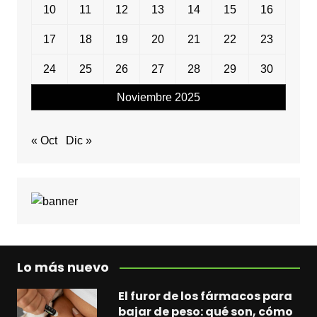
10
11
12
13
14
15
16
17
18
19
20
21
22
23
24
25
26
27
28
29
30
Noviembre 2025
« Oct
Dic »
Lo más nuevo
El furor de los fármacos para
bajar de peso: qué son, cómo