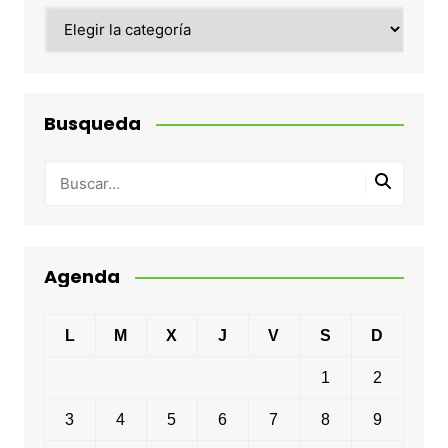
Categorias
Busqueda
Agenda
L
M
X
J
V
S
D
1
2
3
4
5
6
7
8
9