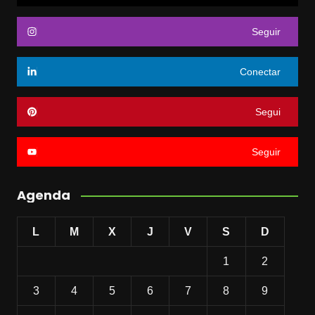
Seguir
Conectar
Segui
Seguir
Agenda
L
M
X
J
V
S
D
1
2
3
4
5
6
7
8
9