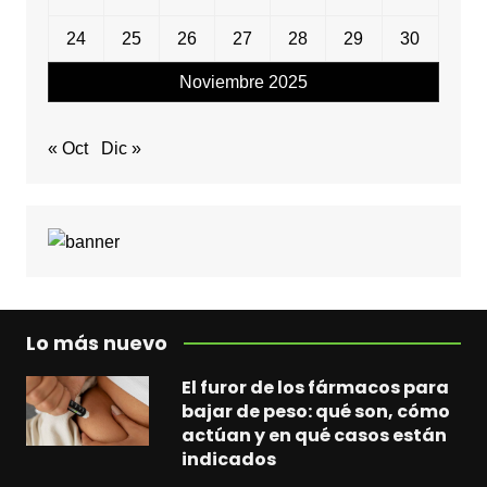
24
25
26
27
28
29
30
Noviembre 2025
« Oct
Dic »
Lo más nuevo
El furor de los fármacos para
bajar de peso: qué son, cómo
actúan y en qué casos están
indicados