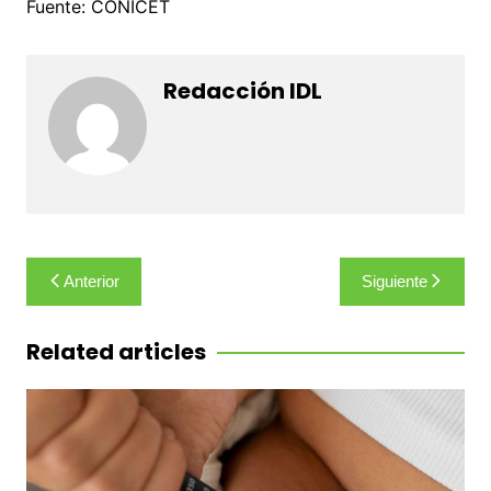
Fuente: CONICET
Redacción IDL
Navegación
Anterior
Siguiente
de
entradas
Related articles