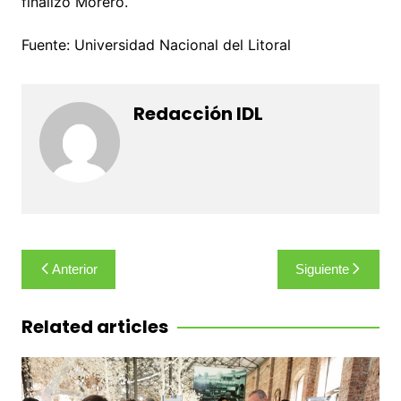
finalizó Morero.
Fuente: Universidad Nacional del Litoral
Redacción IDL
Navegación
Anterior
Siguiente
de
entradas
Related articles