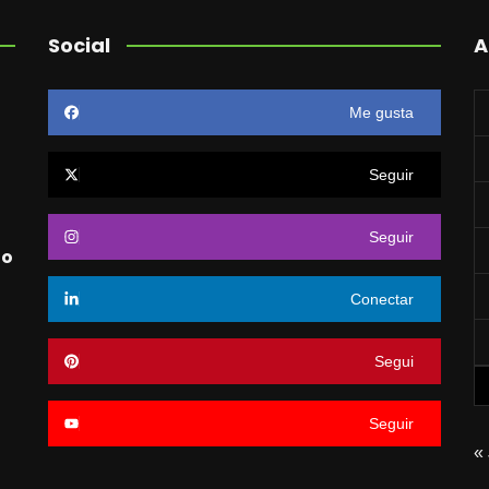
Social
A
Me gusta
Seguir
Seguir
jo
Conectar
5
Segui
Seguir
« 