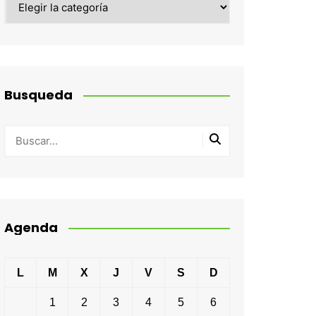
Busqueda
Agenda
L
M
X
J
V
S
D
1
2
3
4
5
6