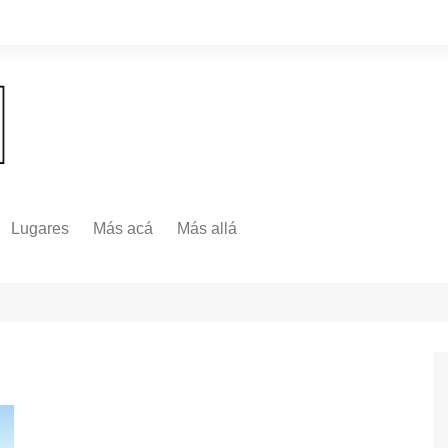
Lugares
Más acá
Más allá
Nacionales
Más Allá
Internacionales
Más allá