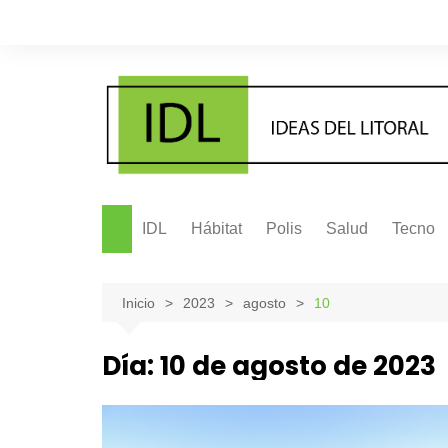
Saltar
al
contenido
IDL
Hábitat
Polis
Salud
Tecno
Inicio
2023
agosto
10
Día:
10 de agosto de 2023