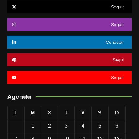
Seguir
Seguir
Conectar
Segui
Seguir
Agenda
L
M
X
J
V
S
D
1
2
3
4
5
6
7
8
9
10
11
12
13