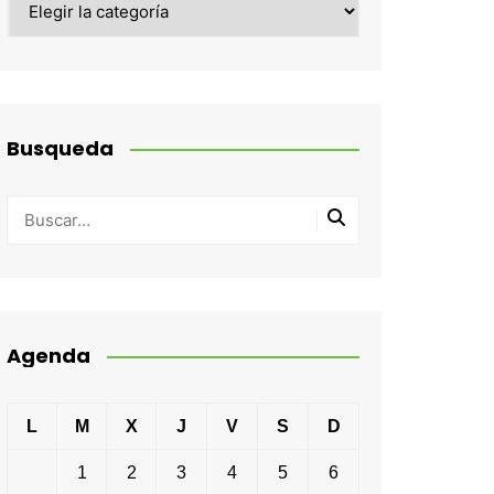
Busqueda
Agenda
L
M
X
J
V
S
D
1
2
3
4
5
6