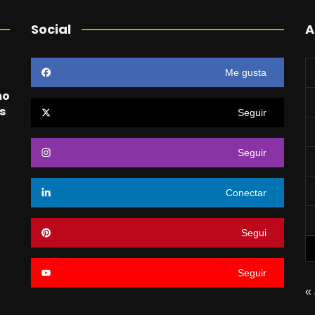
Social
A
Me gusta
mo
s
Seguir
Seguir
o
Conectar
Segui
Seguir
« 