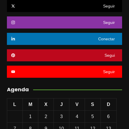
Seguir
Seguir
Conectar
Segui
Seguir
Agenda
L
M
X
J
V
S
D
1
2
3
4
5
6
7
8
9
10
11
12
13