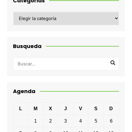
Categorias
Categorias
Busqueda
Agenda
L
M
X
J
V
S
D
1
2
3
4
5
6