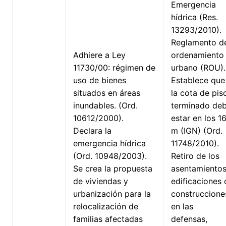
Emergencia
hídrica (Res.
13293/2010).
Reglamento d
Adhiere a Ley
ordenamiento
11730/00: régimen de
urbano (ROU).
uso de bienes
Establece que
situados en áreas
la cota de pis
inundables. (Ord.
terminado de
10612/2000).
estar en los 1
Declara la
m (IGN) (Ord.
emergencia hídrica
11748/2010).
(Ord. 10948/2003).
Retiro de los
Se crea la propuesta
asentamientos
de viviendas y
edificaciones 
urbanización para la
construccione
relocalización de
en las
familias afectadas
defensas,