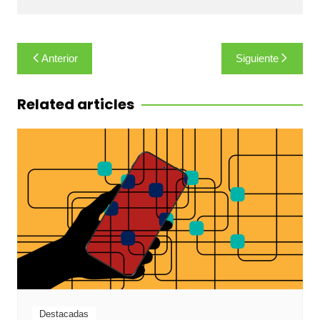
Navegación
Anterior
Siguiente
de
entradas
Related articles
Destacadas