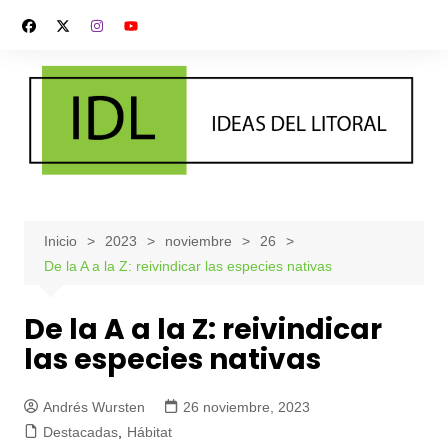
Saltar
al
contenido
Inicio
2023
noviembre
26
De la A a la Z: reivindicar las especies nativas
De la A a la Z: reivindicar
las especies nativas
Andrés Wursten
26 noviembre, 2023
Destacadas
,
Hábitat