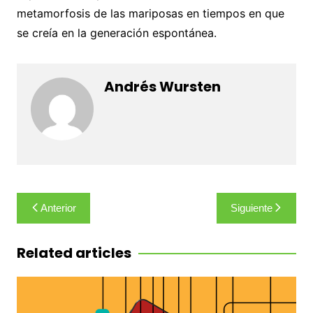
metamorfosis de las mariposas en tiempos en que
se creía en la generación espontánea.
Andrés Wursten
Navegación
Anterior
Siguiente
de
entradas
Related articles