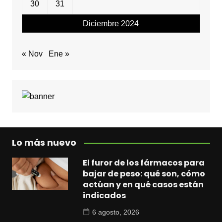
30
31
Diciembre 2024
« Nov
Ene »
Lo más nuevo
El furor de los fármacos para
bajar de peso: qué son, cómo
actúan y en qué casos están
indicados
6 agosto, 2026