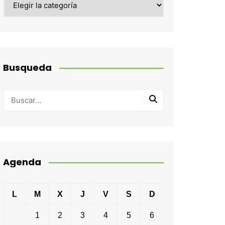
Busqueda
Agenda
L
M
X
J
V
S
D
1
2
3
4
5
6