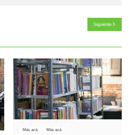
Siguiente
Más acá
Más acá