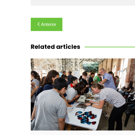
Navegación
Anterior
de
entradas
Related articles