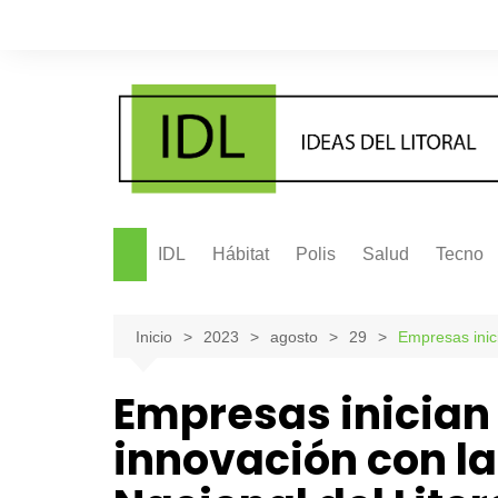
Saltar
al
contenido
IDL
Hábitat
Polis
Salud
Tecno
Inicio
2023
agosto
29
Empresas inici
Empresas inician
innovación con l