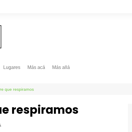
Lugares
Más acá
Más allá
Nacionales
Más Allá
Internacionales
ire que respiramos
Más allá
que respiramos
á