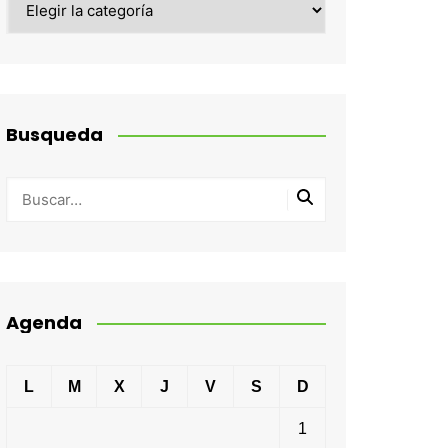
Busqueda
Agenda
L
M
X
J
V
S
D
1