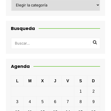
Categorias
Busqueda
Agenda
L
M
X
J
V
S
D
1
2
3
4
5
6
7
8
9