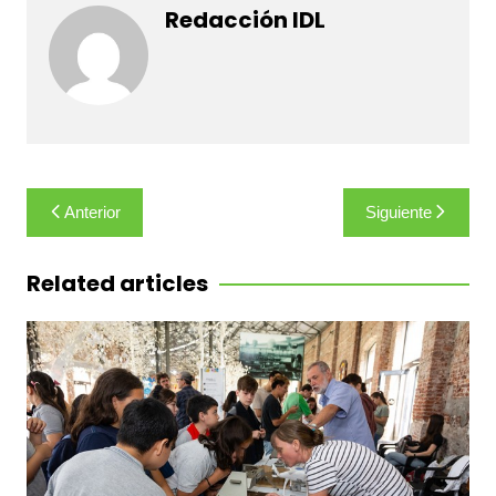
Redacción IDL
Navegación
Anterior
Siguiente
de
entradas
Related articles