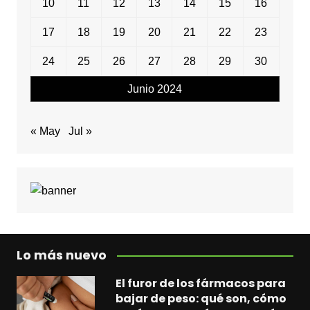
10
11
12
13
14
15
16
17
18
19
20
21
22
23
24
25
26
27
28
29
30
Junio 2024
« May
Jul »
Lo más nuevo
El furor de los fármacos para
bajar de peso: qué son, cómo