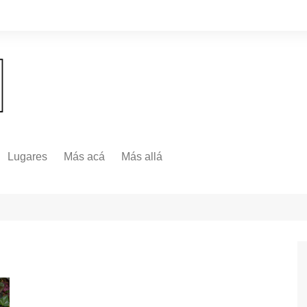
Lugares
Más acá
Más allá
Nacionales
Más Allá
Internacionales
Más allá