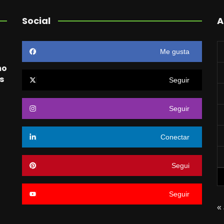
Social
A
Me gusta
mo
s
Seguir
Seguir
o
Conectar
Segui
Seguir
« 