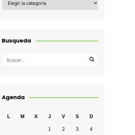
Busqueda
Agenda
L
M
X
J
V
S
D
1
2
3
4