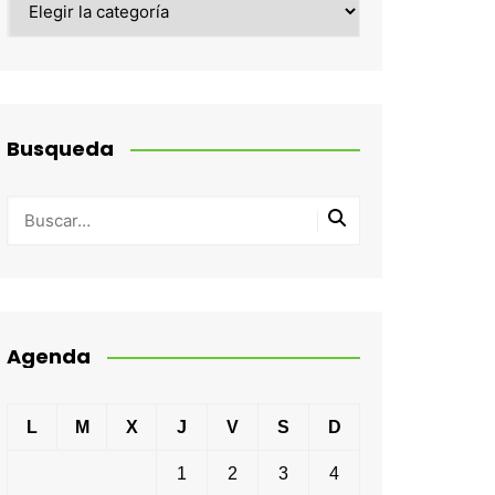
Busqueda
Agenda
L
M
X
J
V
S
D
1
2
3
4