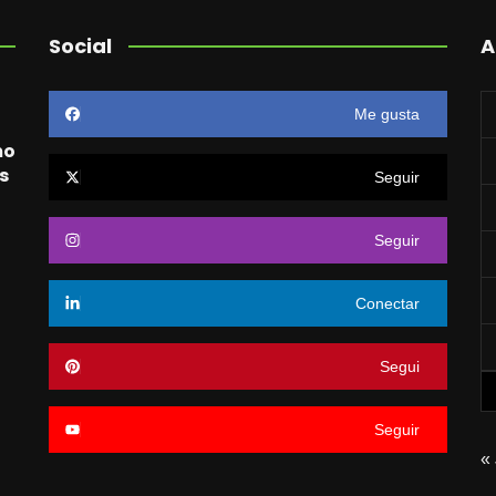
Social
A
Me gusta
mo
s
Seguir
Seguir
o
Conectar
Segui
Seguir
« 