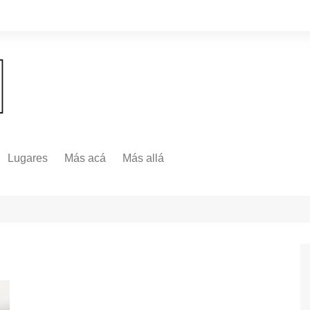
Lugares
Más acá
Más allá
Nacionales
Más Allá
Internacionales
Más allá