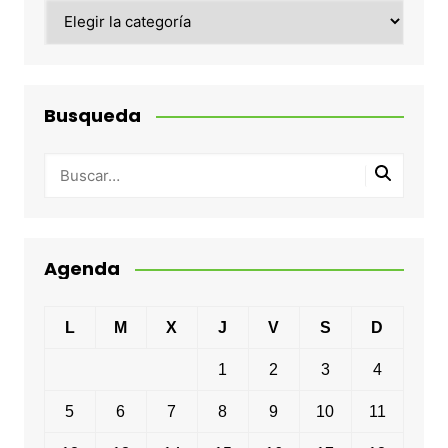
Categorias
Busqueda
Agenda
L
M
X
J
V
S
D
1
2
3
4
5
6
7
8
9
10
11