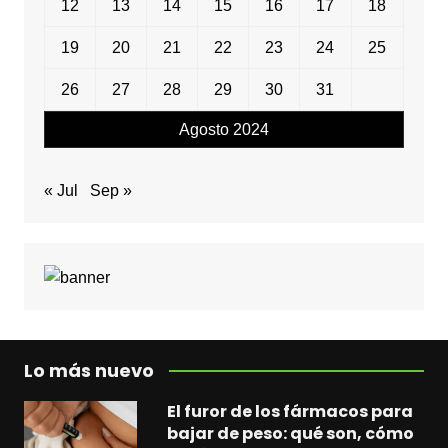
12
13
14
15
16
17
18
19
20
21
22
23
24
25
26
27
28
29
30
31
Agosto 2024
« Jul
Sep »
Lo más nuevo
El furor de los fármacos para
bajar de peso: qué son, cómo