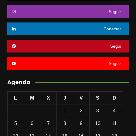
Seguir
Conectar
Segui
Seguir
Agenda
L
M
X
J
V
S
D
1
2
3
4
5
6
7
8
9
10
11