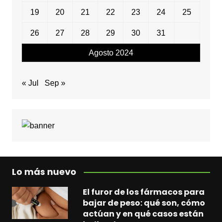
19
20
21
22
23
24
25
26
27
28
29
30
31
Agosto 2024
« Jul
Sep »
Lo más nuevo
El furor de los fármacos para
bajar de peso: qué son, cómo
actúan y en qué casos están