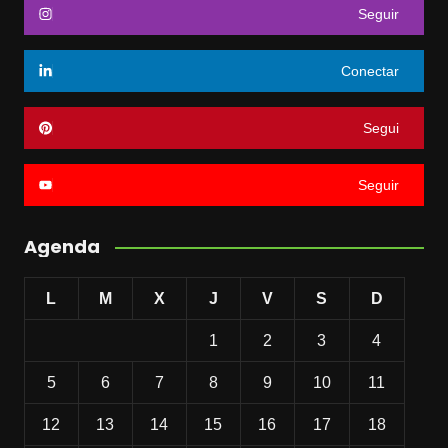
Seguir
Conectar
Segui
Seguir
Agenda
L
M
X
J
V
S
D
1
2
3
4
5
6
7
8
9
10
11
12
13
14
15
16
17
18