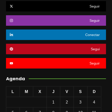
Seguir
Seguir
Conectar
Segui
Seguir
Agenda
L
M
X
J
V
S
D
1
2
3
4