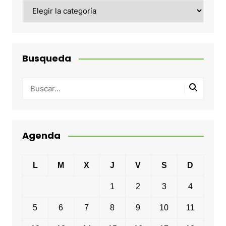
Categorias
Busqueda
Agenda
L
M
X
J
V
S
D
1
2
3
4
5
6
7
8
9
10
11