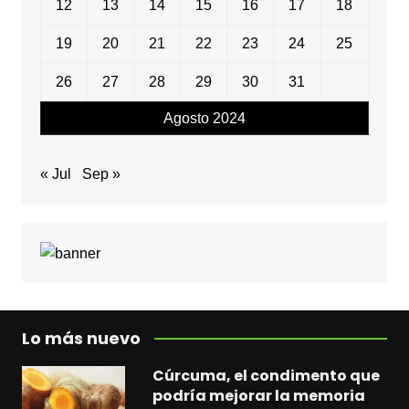
12
13
14
15
16
17
18
19
20
21
22
23
24
25
26
27
28
29
30
31
Agosto 2024
« Jul
Sep »
Lo más nuevo
Cúrcuma, el condimento que
podría mejorar la memoria