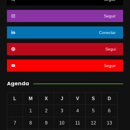
Seguir
Conectar
Segui
Seguir
Agenda
L
M
X
J
V
S
D
1
2
3
4
5
6
7
8
9
10
11
12
13