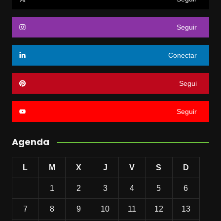
Seguir
Conectar
Segui
Seguir
Agenda
L
M
X
J
V
S
D
1
2
3
4
5
6
7
8
9
10
11
12
13