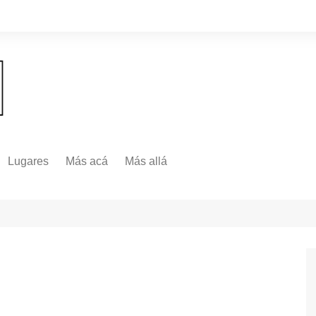
Lugares
Más acá
Más allá
Nacionales
Más Allá
Internacionales
Más allá