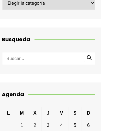
Busqueda
Agenda
L
M
X
J
V
S
D
1
2
3
4
5
6