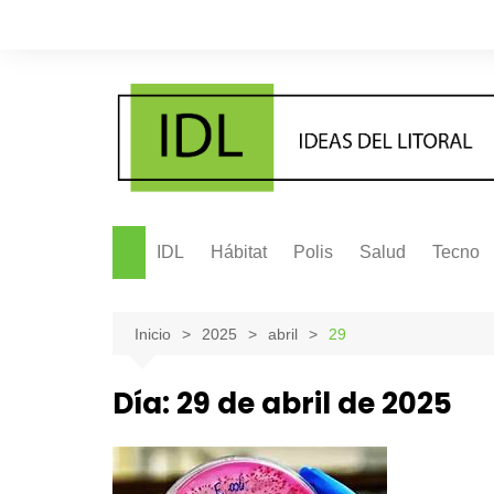
Saltar
al
contenido
IDL
Hábitat
Polis
Salud
Tecno
Inicio
2025
abril
29
Día:
29 de abril de 2025