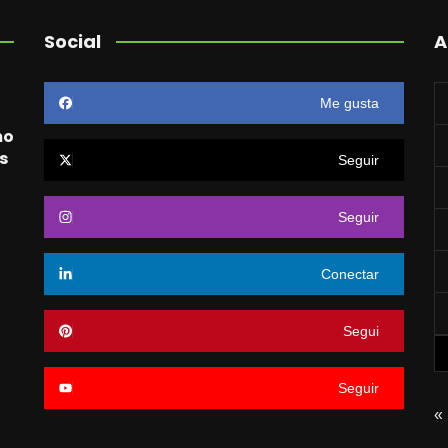
Social
A
Me gusta
mo
s
Seguir
Seguir
o
Conectar
Segui
Seguir
«