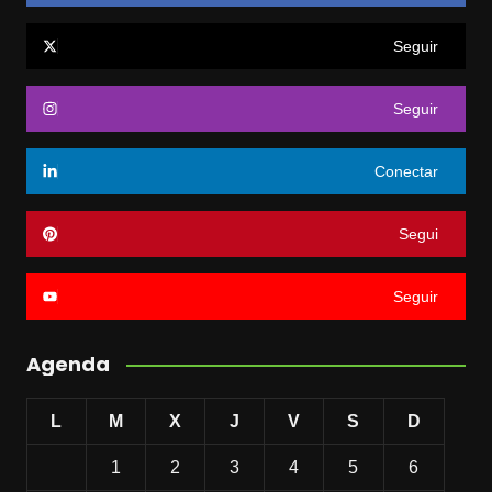
Seguir
Seguir
Conectar
Segui
Seguir
Agenda
L
M
X
J
V
S
D
1
2
3
4
5
6