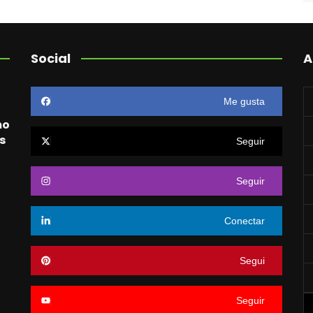
Social
A
Me gusta
mo
s
Seguir
Seguir
o
Conectar
Segui
Seguir