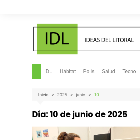
Saltar
al
contenido
IDL
Hábitat
Polis
Salud
Tecno
Inicio
2025
junio
10
Día:
10 de junio de 2025