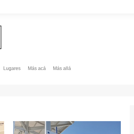
Lugares
Más acá
Más allá
Nacionales
Más Allá
Internacionales
Más allá