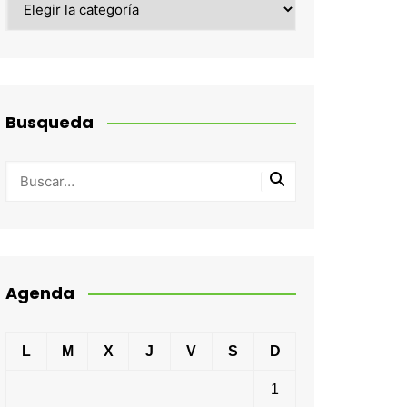
Busqueda
Agenda
L
M
X
J
V
S
D
1