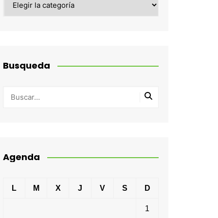
Busqueda
Agenda
L
M
X
J
V
S
D
1