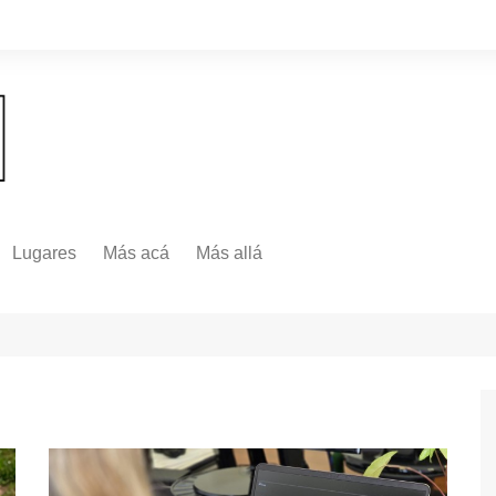
Lugares
Más acá
Más allá
Nacionales
Más Allá
Internacionales
Más allá