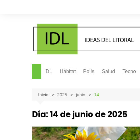
Saltar
al
contenido
IDL
Hábitat
Polis
Salud
Tecno
Inicio
2025
junio
14
Día:
14 de junio de 2025