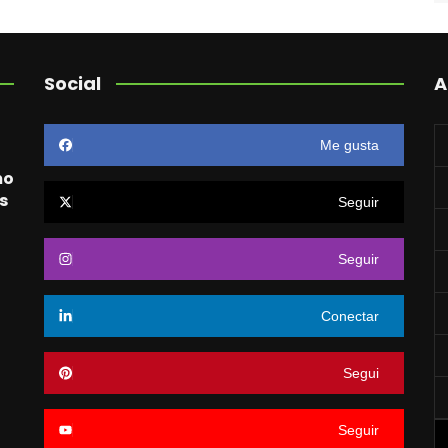
Social
A
Me gusta
mo
s
Seguir
Seguir
o
Conectar
Segui
Seguir