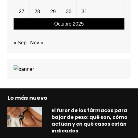
27
28
29
30
31
Octubre 2025
« Sep
Nov »
Lo más nuevo
El furor de los fármacos para
bajar de peso: qué son, cómo
actúan y en qué casos están
indicados