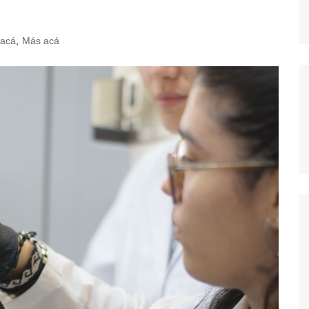
acá
,
Más acá