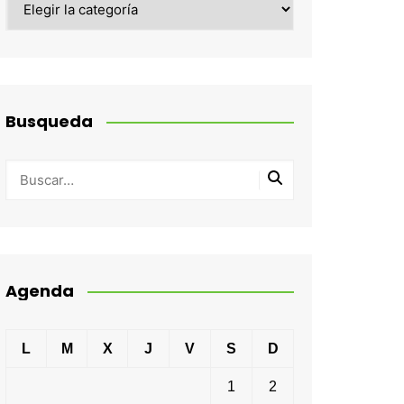
Busqueda
Agenda
L
M
X
J
V
S
D
1
2