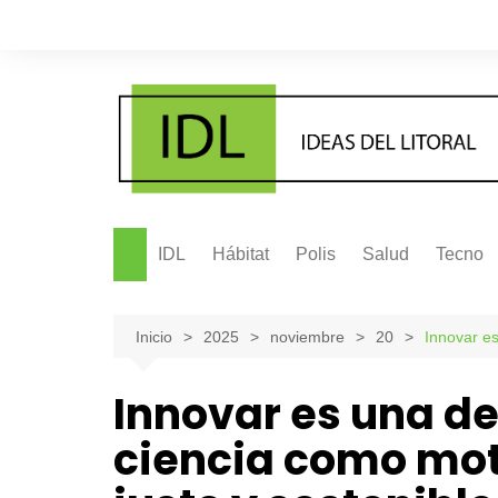
Saltar
al
contenido
IDL
Hábitat
Polis
Salud
Tecno
Inicio
2025
noviembre
20
Innovar es
Innovar es una dec
ciencia como mot