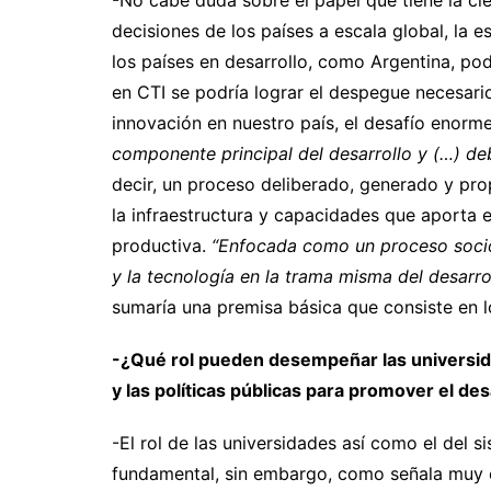
-No cabe duda sobre el papel que tiene la ci
decisiones de los países a escala global, la es
los países en desarrollo, como Argentina, p
en CTI se podría lograr el despegue necesari
innovación en nuestro país, el desafío enorm
componente principal del desarrollo y (…) de
decir, un proceso deliberado, generado y pro
la infraestructura y capacidades que aporta el
productiva.
“Enfocada como un proceso socio 
y la tecnología en la trama misma del desarr
sumaría una premisa básica que consiste en l
-¿Qué rol pueden desempeñar las universidade
y las políticas públicas para promover el des
-El rol de las universidades así como el del s
fundamental, sin embargo, como señala muy 