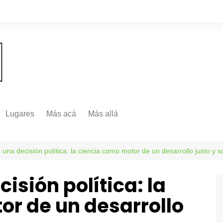
Lugares
Más acá
Más allá
Nacionales
Más Allá
Internacionales
 una decisión política: la ciencia como motor de un desarrollo justo y s
Más allá
isión política: la
or de un desarrollo