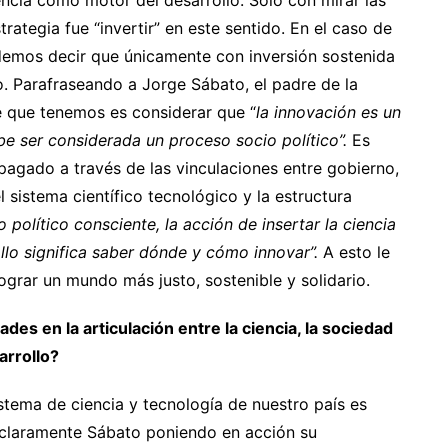
encia como motor del desarrollo. Solo con mirar las
trategia fue “invertir” en este sentido. En el caso de
odemos decir que únicamente con inversión sostenida
o. Parafraseando a Jorge Sábato, el padre de la
e que tenemos es considerar que “
la innovación es un
be
ser considerada un proceso socio político”.
Es
pagado a través de las vinculaciones entre gobierno,
 sistema científico tecnológico y la estructura
político consciente, la acción de insertar
la ciencia
ollo significa saber dónde y cómo innovar”.
A esto le
ograr un mundo más justo, sostenible y solidario.
s en la articulación entre la ciencia, la sociedad
arrollo?
istema de ciencia y tecnología de nuestro país es
claramente Sábato poniendo en acción su