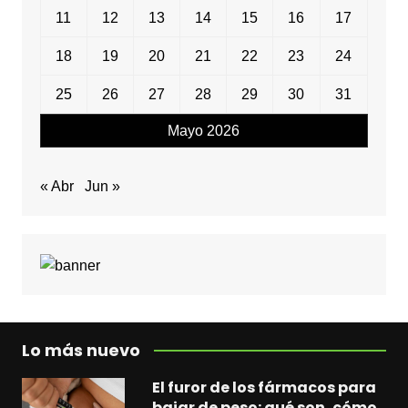
11
12
13
14
15
16
17
18
19
20
21
22
23
24
25
26
27
28
29
30
31
Mayo 2026
« Abr
Jun »
Lo más nuevo
El furor de los fármacos para
bajar de peso: qué son, cómo