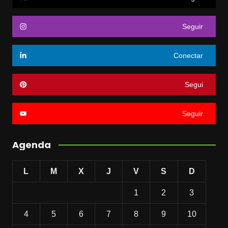
Seguir
Conectar
Segui
Seguir
Agenda
L
M
X
J
V
S
D
1
2
3
4
5
6
7
8
9
10