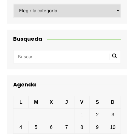
Categorias
Busqueda
Agenda
L
M
X
J
V
S
D
1
2
3
4
5
6
7
8
9
10