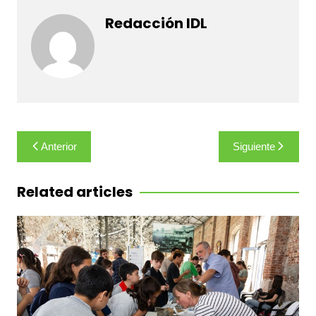
Redacción IDL
Navegación
Anterior
Siguiente
de
entradas
Related articles