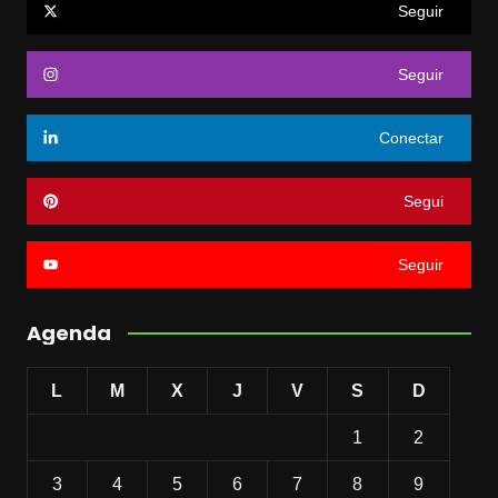
Seguir
Seguir
Conectar
Segui
Seguir
Agenda
L
M
X
J
V
S
D
1
2
3
4
5
6
7
8
9