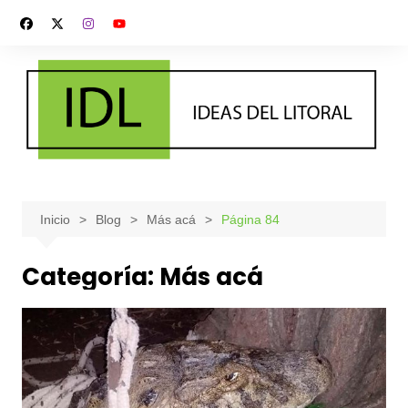
Saltar
al
contenido
Inicio
Blog
Más acá
Página 84
Categoría:
Más acá