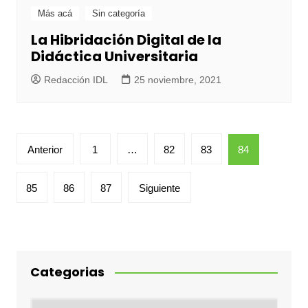
Más acá
Sin categoría
La Hibridación Digital de la
Didáctica Universitaria
Redacción IDL
25 noviembre, 2021
Paginación
Anterior
1
…
82
83
84
de
entradas
85
86
87
Siguiente
Categorias
Categorias