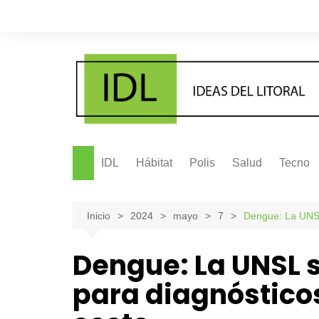
Saltar
al
contenido
IDL
Hábitat
Polis
Salud
Tecno
Inicio
2024
mayo
7
Dengue: La UNSL
Dengue: La UNSL
para diagnósticos