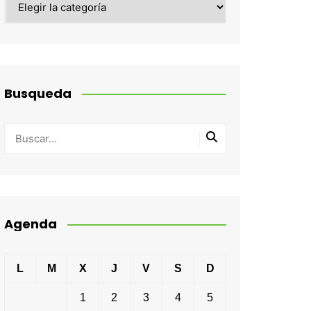
Busqueda
Agenda
L
M
X
J
V
S
D
1
2
3
4
5