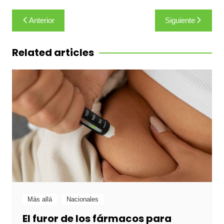
Navegación
Anterior
Siguiente
de
entradas
Related articles
Más allá
Nacionales
El furor de los fármacos para