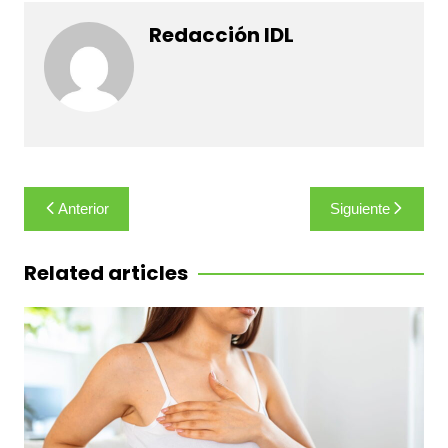
Redacción IDL
Navegación
Anterior
Siguiente
de
entradas
Related articles