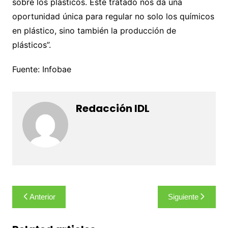
sobre los plásticos. Este tratado nos da una
oportunidad única para regular no solo los químicos
en plástico, sino también la producción de
plásticos”.
Fuente: Infobae
Redacción IDL
Navegación
Anterior
Siguiente
de
entradas