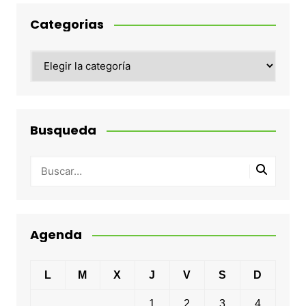
Categorias
Categorias
Busqueda
Agenda
L
M
X
J
V
S
D
1
2
3
4