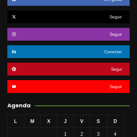
Seguir
Seguir
Conectar
Segui
Seguir
Agenda
L
M
X
J
V
S
D
1
2
3
4