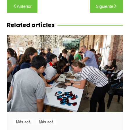
Navegación
Anterior
Siguiente
de
entradas
Related articles
Más acá
Más acá