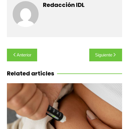
Redacción IDL
Navegación
Anterior
Siguiente
de
entradas
Related articles