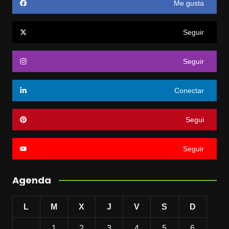
Me gusta
Seguir
Seguir
Conectar
Segui
Seguir
Agenda
L
M
X
J
V
S
D
1
2
3
4
5
6