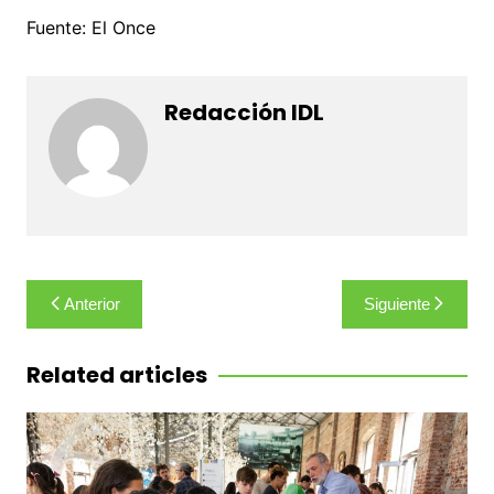
Fuente: El Once
Redacción IDL
Navegación
Anterior
Siguiente
de
entradas
Related articles