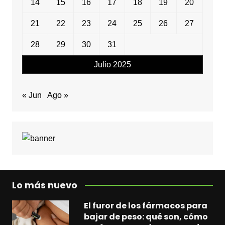
14
15
16
17
18
19
20
21
22
23
24
25
26
27
28
29
30
31
Julio 2025
« Jun
Ago »
Lo más nuevo
El furor de los fármacos para
bajar de peso: qué son, cómo