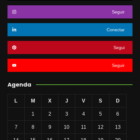
Seguir
Conectar
Segui
Seguir
Agenda
L
M
X
J
V
S
D
1
2
3
4
5
6
7
8
9
10
11
12
13