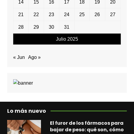
14
15
16
17
18
19
20
21
22
23
24
25
26
27
28
29
30
31
Julio 2025
« Jun
Ago »
Lo más nuevo
El furor de los fármacos para
bajar de peso: qué son, cómo