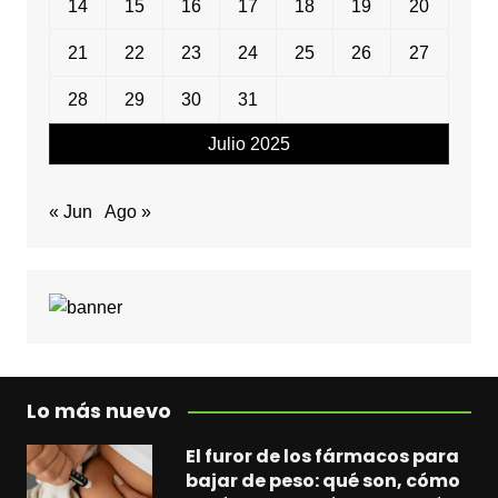
14
15
16
17
18
19
20
21
22
23
24
25
26
27
28
29
30
31
Julio 2025
« Jun
Ago »
Lo más nuevo
El furor de los fármacos para
bajar de peso: qué son, cómo