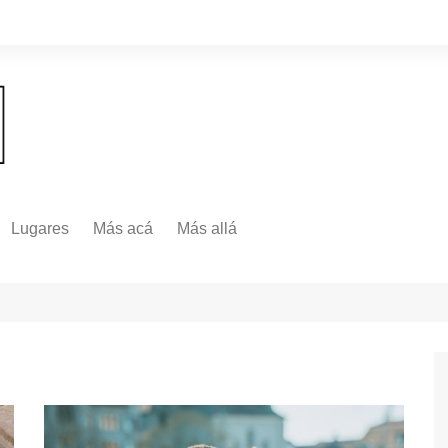
Lugares
Más acá
Más allá
Nacionales
Más Allá
Internacionales
Más allá