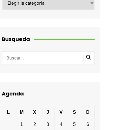
Busqueda
Agenda
L
M
X
J
V
S
D
1
2
3
4
5
6