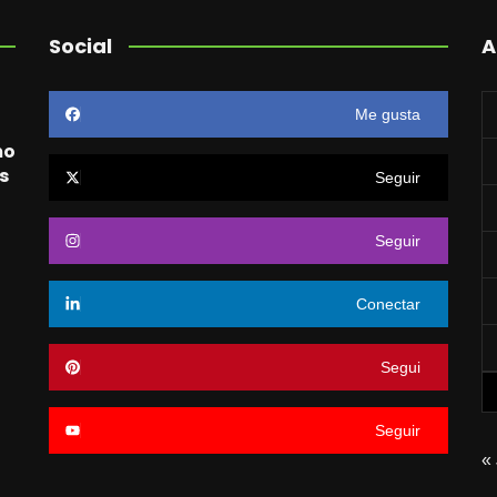
Social
A
Me gusta
mo
s
Seguir
Seguir
o
Conectar
Segui
Seguir
«