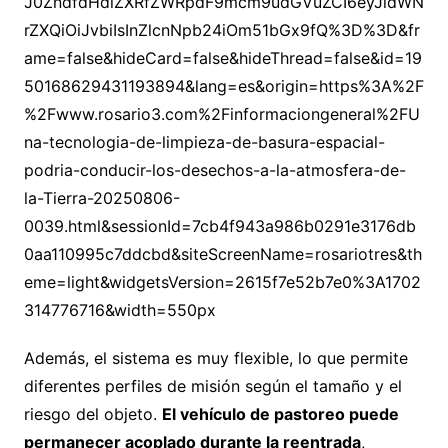
J0ZndfdHdlZXRfZWRpdF9mcm9udGVuZCI6eyJidWN
rZXQiOiJvbiIsInZlcnNpb24iOm51bGx9fQ%3D%3D&fr
ame=false&hideCard=false&hideThread=false&id=19
50168629431193894&lang=es&origin=https%3A%2F
%2Fwww.rosario3.com%2Finformaciongeneral%2FU
na-tecnologia-de-limpieza-de-basura-espacial-
podria-conducir-los-desechos-a-la-atmosfera-de-
la-Tierra-20250806-
0039.html&sessionId=7cb4f943a986b0291e3176db
0aa110995c7ddcbd&siteScreenName=rosariotres&th
eme=light&widgetsVersion=2615f7e52b7e0%3A1702
314776716&width=550px
Además, el sistema es muy flexible, lo que permite
diferentes perfiles de misión según el tamaño y el
riesgo del objeto.
El vehículo de pastoreo puede
permanecer acoplado durante la reentrada
,