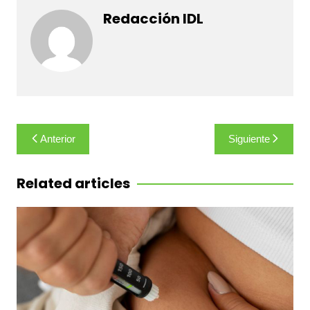
Redacción IDL
Navegación
Anterior
Siguiente
de
entradas
Related articles