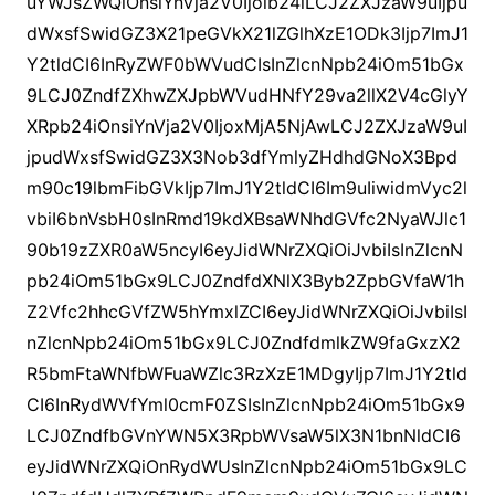
uYWJsZWQiOnsiYnVja2V0Ijoib24iLCJ2ZXJzaW9uIjpu
dWxsfSwidGZ3X21peGVkX21lZGlhXzE1ODk3Ijp7ImJ1
Y2tldCI6InRyZWF0bWVudCIsInZlcnNpb24iOm51bGx
9LCJ0ZndfZXhwZXJpbWVudHNfY29va2llX2V4cGlyY
XRpb24iOnsiYnVja2V0IjoxMjA5NjAwLCJ2ZXJzaW9uI
jpudWxsfSwidGZ3X3Nob3dfYmlyZHdhdGNoX3Bpd
m90c19lbmFibGVkIjp7ImJ1Y2tldCI6Im9uIiwidmVyc2l
vbiI6bnVsbH0sInRmd19kdXBsaWNhdGVfc2NyaWJlc1
90b19zZXR0aW5ncyI6eyJidWNrZXQiOiJvbiIsInZlcnN
pb24iOm51bGx9LCJ0ZndfdXNlX3Byb2ZpbGVfaW1h
Z2Vfc2hhcGVfZW5hYmxlZCI6eyJidWNrZXQiOiJvbiIsI
nZlcnNpb24iOm51bGx9LCJ0ZndfdmlkZW9faGxzX2
R5bmFtaWNfbWFuaWZlc3RzXzE1MDgyIjp7ImJ1Y2tld
CI6InRydWVfYml0cmF0ZSIsInZlcnNpb24iOm51bGx9
LCJ0ZndfbGVnYWN5X3RpbWVsaW5lX3N1bnNldCI6
eyJidWNrZXQiOnRydWUsInZlcnNpb24iOm51bGx9LC