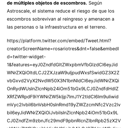
de múltiples objetos de escombros.
Según
Astroscale, el sistema reduce el riesgo de que los
escombros sobrevivan al reingreso y amenacen a
las personas o la infraestructura en el terreno.
https://platform.twitter.com/embed/Tweet.html?
creatorScreenName=rosariotres&dnt=false&embedI
d=twitter-widget-
1&features=eyJ0ZndfdGltZWxpbmVfbGlzdCI6eyJid
WNrZXQiOltdLCJ2ZXJzaW9uIjpudWxsfSwidGZ3X2Z
vbGxvd2VyX2NvdW50X3N1bnNldCI6eyJidWNrZXQi
OnRydWUsInZlcnNpb24iOm51bGx9LCJ0ZndfdHdlZ
XRfZWRpdF9iYWNrZW5kIjp7ImJ1Y2tldCI6Im9uIiwid
mVyc2lvbiI6bnVsbH0sInRmd19yZWZzcmNfc2Vzc2lv
biI6eyJidWNrZXQiOiJvbiIsInZlcnNpb24iOm51bGx9L
CJ0ZndfZm9zbnJfc29mdF9pbnRlcnZlbnRpb25zX2V