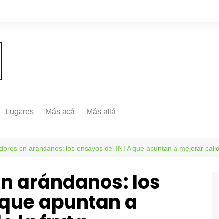
Lugares
Más acá
Más allá
Nacionales
Más Allá
Internacionales
dores en arándanos: los ensayos del INTA que apuntan a mejorar calid
Más allá
en arándanos: los
 que apuntan a