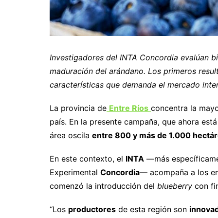
Investigadores del INTA Concordia evalúan bio
maduración del arándano. Los primeros result
características que demanda el mercado inter
La provincia de
Entre Ríos
concentra la mayo
país. En la presente campaña, que ahora está
área oscila
entre 800 y más de 1.000 hectá
En este contexto, el
INTA
—más específicamen
Experimental
Concordia
— acompaña a los e
comenzó la introducción del
blueberry
con fi
“Los
productores
de esta región son
innova