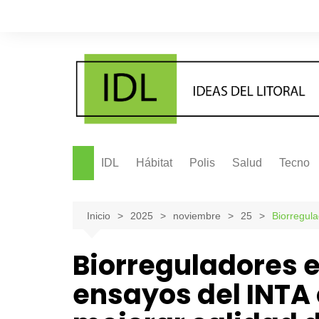
Saltar
al
contenido
IDL
Hábitat
Polis
Salud
Tecno
Inicio
2025
noviembre
25
Biorregula
Biorreguladores 
ensayos del INTA