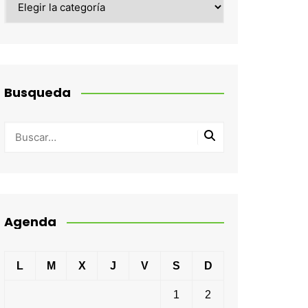
Busqueda
Agenda
L
M
X
J
V
S
D
1
2