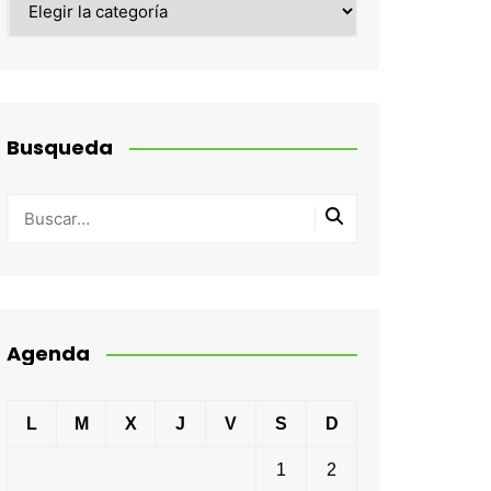
Busqueda
Agenda
L
M
X
J
V
S
D
1
2