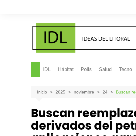
Saltar
al
contenido
IDL
Hábitat
Polis
Salud
Tecno
Inicio
2025
noviembre
24
Buscan ree
Buscan reemplaza
derivados del pet