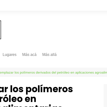
Lugares
Más acá
Más allá
Nacionales
Más Allá
Internacionales
mplazar los polímeros derivados del petróleo en aplicaciones agroali
Más allá
r los polímeros
róleo en