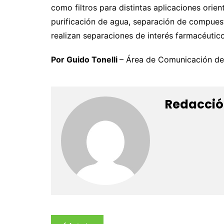
como filtros para distintas aplicaciones ori
purificación de agua, separación de compuest
realizan separaciones de interés farmacéutico
Por Guido Tonelli
– Área de Comunicación d
Redacció
Navegación