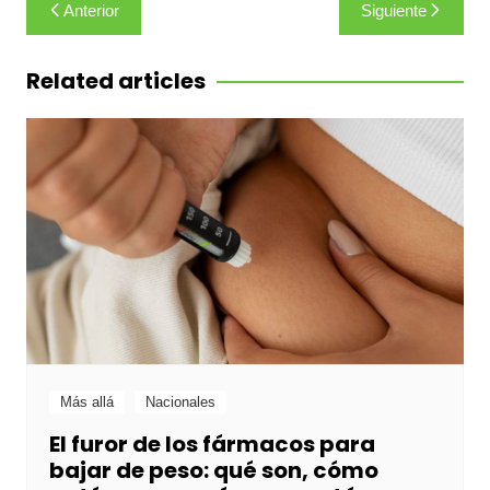
Navegación
Anterior
Siguiente
de
entradas
Related articles
Más allá
Nacionales
El furor de los fármacos para
bajar de peso: qué son, cómo