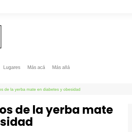
Lugares
Más acá
Más allá
Nacionales
Más Allá
Internacionales
tos de la yerba mate en diabetes y obesidad
Más allá
tos de la yerba mate
esidad