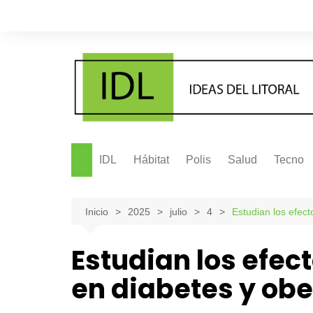
Saltar
al
contenido
IDL
Hábitat
Polis
Salud
Tecno
Inicio
2025
julio
4
Estudian los efec
Estudian los efec
en diabetes y ob