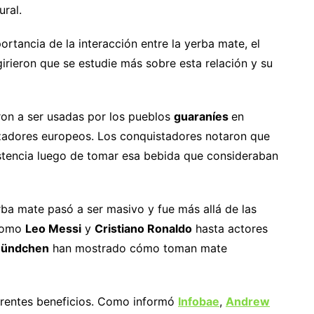
ural.
rtancia de la interacción entre la yerba mate, el
ugirieron que se estudie más sobre esta relación y su
ron a ser usadas por los pueblos
guaraníes
en
izadores europeos. Los conquistadores notaron que
stencia luego de tomar esa bebida que consideraban
rba mate pasó a ser masivo y fue más allá de las
 como
Leo Messi
y
Cristiano Ronaldo
hasta actores
Bündchen
han mostrado cómo toman mate
erentes beneficios. Como informó
Infobae
,
Andrew