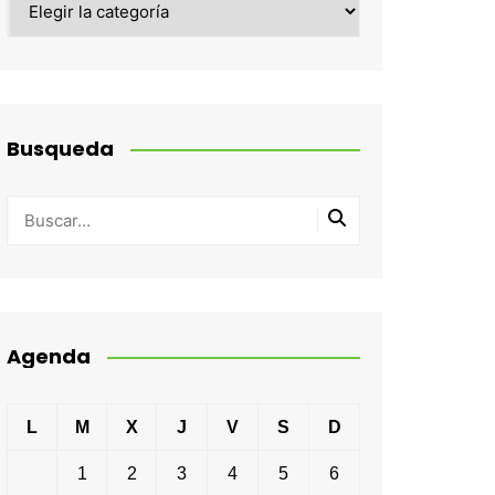
Busqueda
Agenda
L
M
X
J
V
S
D
1
2
3
4
5
6